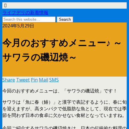
ライフデリの新着情報
2024年5月29日
今月のおすすめメニュー♪ ～
サワラの磯辺焼～
Share
Tweet
Pin
Mail
SMS
今回のおすすめメニューは、「サワラの磯辺焼」です！
サワラは「魚に春（鰆）」と漢字で表記するように、春に旬
を迎えますが、高タンパクで低脂肪な魚として、現在では季
節を問わず日本の食卓に欠かせない食材となっていますね。
今回ご紹介するサワラの磯辺焼きは、日本の伝統的な料理の