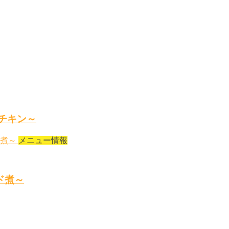
チキン～
メニュー情報
ド煮～