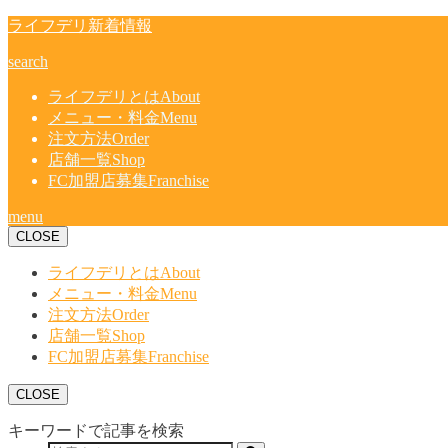
ライフデリ新着情報
search
ライフデリとは
About
メニュー・料金
Menu
注文方法
Order
店舗一覧
Shop
FC加盟店募集
Franchise
menu
CLOSE
ライフデリとは
About
メニュー・料金
Menu
注文方法
Order
店舗一覧
Shop
FC加盟店募集
Franchise
CLOSE
キーワードで記事を検索