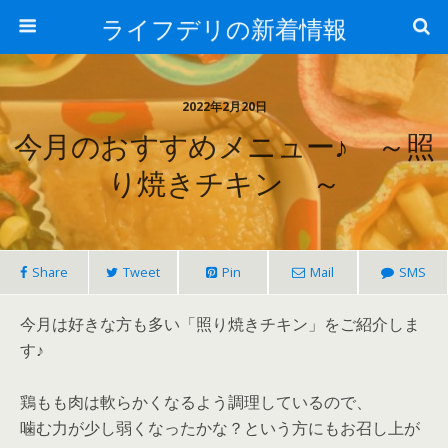
ライフデリの新着情報
2022年2月20日
今月のおすすめメニュー♪ ～照
り焼きチキン ～
Share
Tweet
Pin
Mail
SMS
今月は好きな方も多い「照り焼きチキン」をご紹介しま
す♪
鶏もも肉は軟らかくなるよう調理しているので、
噛む力が少し弱くなったかな？という方にもお召し上が