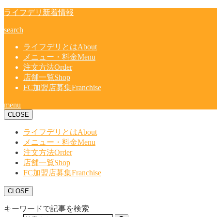
ライフデリ新着情報
search
ライフデリとは
About
メニュー・料金
Menu
注文方法
Order
店舗一覧
Shop
FC加盟店募集
Franchise
menu
CLOSE
ライフデリとは
About
メニュー・料金
Menu
注文方法
Order
店舗一覧
Shop
FC加盟店募集
Franchise
CLOSE
キーワードで記事を検索