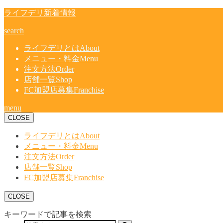
ライフデリ新着情報
search
ライフデリとは
About
メニュー・料金
Menu
注文方法
Order
店舗一覧
Shop
FC加盟店募集
Franchise
menu
CLOSE
ライフデリとは
About
メニュー・料金
Menu
注文方法
Order
店舗一覧
Shop
FC加盟店募集
Franchise
CLOSE
キーワードで記事を検索