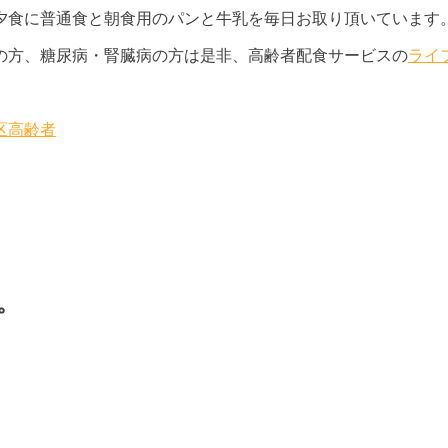
夕食に普通食と朝食用のパンと牛乳を毎日お取り頂いています
の方、糖尿病・腎臓病の方は是非、高齢者配食サービスの
ライ
区
高齢者
。