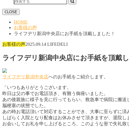
CLOSE
HOME
お客様の声
ライフデリ新潟中央店にお手紙を頂戴しました！
お客様の声
2025.09.14
LIFEDELI
ライフデリ新潟中央店にお手紙を頂戴
ライフデリ新潟中央店
へのお手紙をご紹介します。
「いつもありがとうございます。
昨日は父の事でお電話頂き、有難う御座いました。
あの後親族に様子を見に行ってもらい、救急車で病院に搬送
脳梗塞の状態でした。
あの時お電話頂いて対応することができ、大事に至らずに済
しばらく入院となり配食はお休みさせて頂きますが、退院し
お会いしてお礼を申し上げるところ、このような形で失礼致