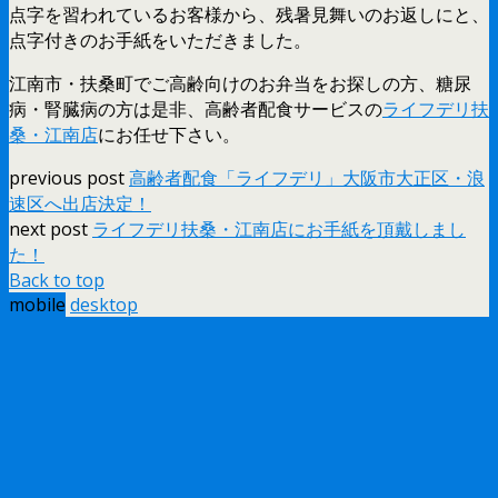
点字を習われているお客様から、残暑見舞いのお返しにと、
点字付きのお手紙をいただきました。
江南市・扶桑町でご高齢向けのお弁当をお探しの方、糖尿
病・腎臓病の方は是非、高齢者配食サービスの
ライフデリ扶
桑・江南店
にお任せ下さい。
previous post
高齢者配食「ライフデリ」大阪市大正区・浪
速区へ出店決定！
next post
ライフデリ扶桑・江南店にお手紙を頂戴しまし
た！
Back to top
mobile
desktop