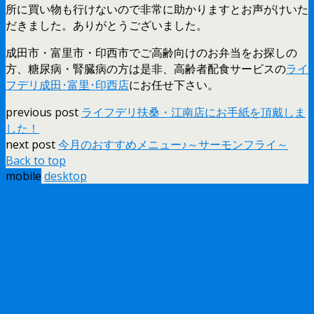
所に買い物も行けないので非常に助かりますとお声がけいた
だきました。ありがとうございました。
成田市・富里市・印西市でご高齢向けのお弁当をお探しの
方、糖尿病・腎臓病の方は是非、高齢者配食サービスの
ライ
フデリ成田･富里･印西店
にお任せ下さい。
previous post
ライフデリ扶桑・江南店にお手紙を頂戴しま
した！
next post
今月のおすすめメニュー♪～サーモンフライ～
Back to top
mobile
desktop