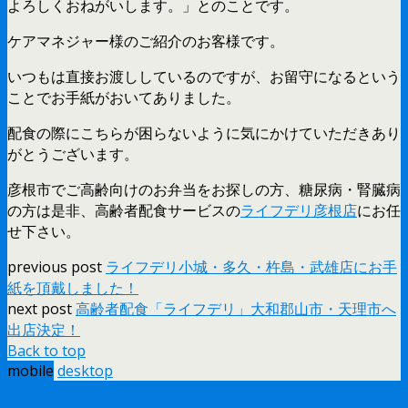
よろしくおねがいします。」とのことです。
ケアマネジャー様のご紹介のお客様です。
いつもは直接お渡ししているのですが、お留守になるという
ことでお手紙がおいてありました。
配食の際にこちらが困らないように気にかけていただきあり
がとうございます。
彦根市でご高齢向けのお弁当をお探しの方、糖尿病・腎臓病
の方は是非、高齢者配食サービスの
ライフデリ彦根店
にお任
せ下さい。
previous post
ライフデリ小城・多久・杵島・武雄店にお手
紙を頂戴しました！
next post
高齢者配食「ライフデリ」大和郡山市・天理市へ
出店決定！
Back to top
mobile
desktop