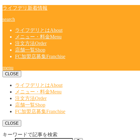
ライフデリ新着情報
search
ライフデリとは
About
メニュー・料金
Menu
注文方法
Order
店舗一覧
Shop
FC加盟店募集
Franchise
menu
CLOSE
ライフデリとは
About
メニュー・料金
Menu
注文方法
Order
店舗一覧
Shop
FC加盟店募集
Franchise
CLOSE
キーワードで記事を検索