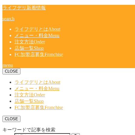
ライフデリ新着情報
search
ライフデリとは
About
メニュー・料金
Menu
注文方法
Order
店舗一覧
Shop
FC加盟店募集
Franchise
menu
CLOSE
ライフデリとは
About
メニュー・料金
Menu
注文方法
Order
店舗一覧
Shop
FC加盟店募集
Franchise
CLOSE
キーワードで記事を検索