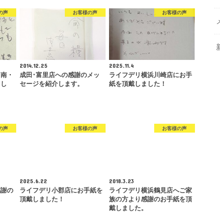
の声
お客様の声
お客様の声
2014.12.25
2025.11.4
・南・
成田･富里店への感謝のメッ
ライフデリ横浜川崎店にお手
まし
セージを紹介します。
紙を頂戴しました！
の声
お客様の声
お客様の声
2025.6.22
2018.3.23
感謝の
ライフデリ小郡店にお手紙を
ライフデリ横浜鶴見店へご家
。
頂戴しました！
族の方より感謝のお手紙を頂
戴しました。