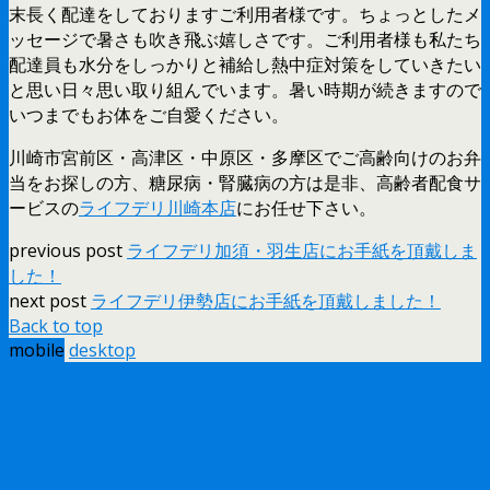
末長く配達をしておりますご利用者様です。ちょっとしたメ
ッセージで暑さも吹き飛ぶ嬉しさです。ご利用者様も私たち
配達員も水分をしっかりと補給し熱中症対策をしていきたい
と思い日々思い取り組んでいます。暑い時期が続きますので
いつまでもお体をご自愛ください。
川崎市宮前区・高津区・中原区・多摩区でご高齢向けのお弁
当をお探しの方、糖尿病・腎臓病の方は是非、高齢者配食サ
ービスの
ライフデリ川崎本店
にお任せ下さい。
previous post
ライフデリ加須・羽生店にお手紙を頂戴しま
した！
next post
ライフデリ伊勢店にお手紙を頂戴しました！
Back to top
mobile
desktop