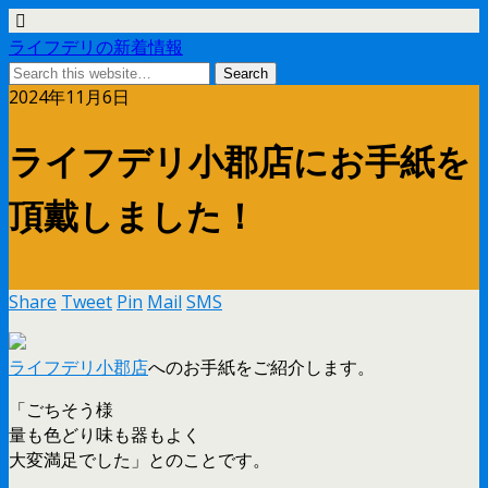
ライフデリの新着情報
2024年11月6日
ライフデリ小郡店にお手紙を
頂戴しました！
Share
Tweet
Pin
Mail
SMS
ライフデリ小郡店
へのお手紙をご紹介します。
「ごちそう様
量も色どり味も器もよく
大変満足でした」とのことです。