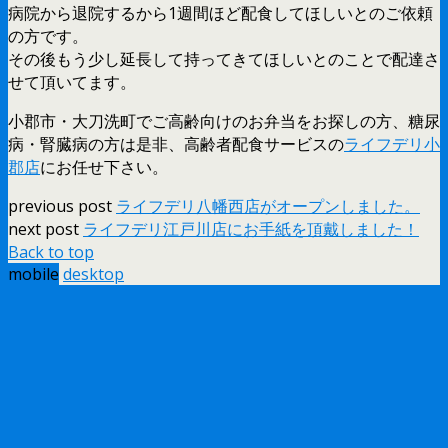
病院から退院するから1週間ほど配食してほしいとのご依頼
の方です。
その後もう少し延長して持ってきてほしいとのことで配達さ
せて頂いてます。
小郡市・大刀洗町でご高齢向けのお弁当をお探しの方、糖尿
病・腎臓病の方は是非、高齢者配食サービスの
ライフデリ小
郡店
にお任せ下さい。
previous post
ライフデリ八幡西店がオープンしました。
next post
ライフデリ江戸川店にお手紙を頂戴しました！
Back to top
mobile
desktop