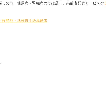
探しの方、糖尿病・腎臓病の方は是非、高齢者配食サービスの
・杵島郡・武雄市
手紙
高齢者
。