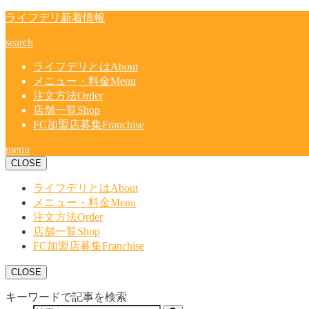
ライフデリ新着情報
search
ライフデリとは
About
メニュー・料金
Menu
注文方法
Order
店舗一覧
Shop
FC加盟店募集
Franchise
menu
CLOSE
ライフデリとは
About
メニュー・料金
Menu
注文方法
Order
店舗一覧
Shop
FC加盟店募集
Franchise
CLOSE
キーワードで記事を検索