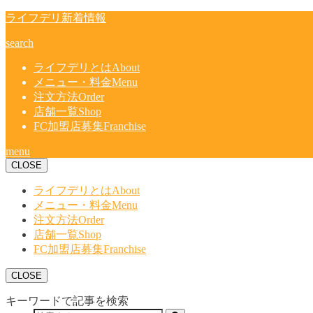
ライフデリ新着情報
search
ライフデリとは
About
メニュー・料金
Menu
注文方法
Order
店舗一覧
Shop
FC加盟店募集
Franchise
menu
CLOSE
ライフデリとは
About
メニュー・料金
Menu
注文方法
Order
店舗一覧
Shop
FC加盟店募集
Franchise
CLOSE
キーワードで記事を検索