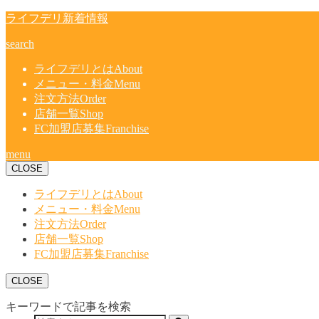
ライフデリ新着情報
search
ライフデリとは
About
メニュー・料金
Menu
注文方法
Order
店舗一覧
Shop
FC加盟店募集
Franchise
menu
CLOSE
ライフデリとは
About
メニュー・料金
Menu
注文方法
Order
店舗一覧
Shop
FC加盟店募集
Franchise
CLOSE
キーワードで記事を検索