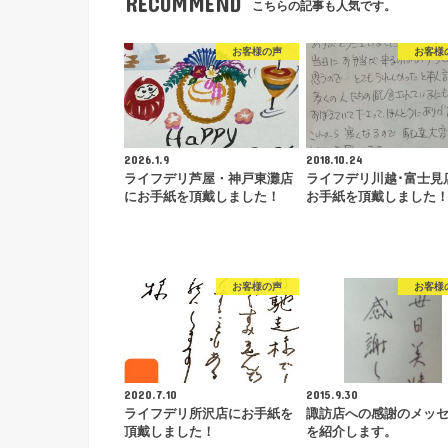
RECOMMEND
こちらの記事も人気です。
お客様の声
お客様
2026.1.9
2018.10.24
ライフデリ芦屋・神戸東灘店
ライフデリ川越･富士見
にお手紙を頂戴しました！
お手紙を頂戴しました
お客様の声
お客様
2020.7.10
2015.9.30
ライフデリ所沢店にお手紙を
諏訪店への感謝のメッ
頂戴しました！
を紹介します。