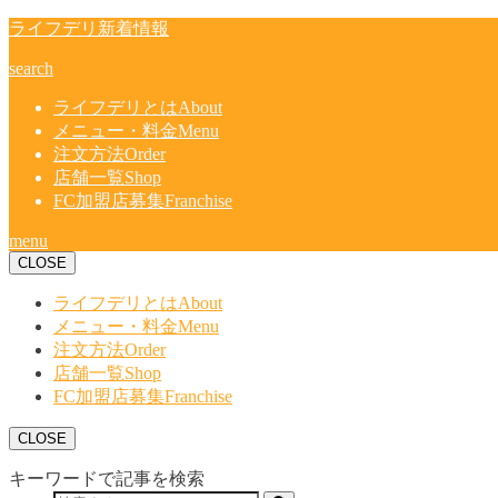
ライフデリ新着情報
search
ライフデリとは
About
メニュー・料金
Menu
注文方法
Order
店舗一覧
Shop
FC加盟店募集
Franchise
menu
CLOSE
ライフデリとは
About
メニュー・料金
Menu
注文方法
Order
店舗一覧
Shop
FC加盟店募集
Franchise
CLOSE
キーワードで記事を検索