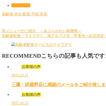
お客様の声
高齢者,弁当,配食,手紙,意見
新メニューのご紹介 ～あぶらかれい味噌煮～
高齢者配食「ライフデリ」南アルプス市・甲斐市へ出店決定
RECOMMEND
こちらの記事も人気です
お客様の声
2015.12.11
三鷹・武蔵野店に感謝のメールをご紹介致しま
お客様の声
2017.10.23