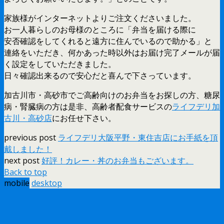
家族様がインターネットよりご注文くださいました。
お一人暮らしのお母様のところに「弁当を届ける際に
安否確認をしてくれると遠方に住んでいるので助かる」と
連絡をいただき、何かあった時以外はお届け完了メールが届
く設定をしていただきました。
日々確認出来るので安心だと喜んで下さっています。
加古川市・高砂市でご高齢向けのお弁当をお探しの方、糖尿
病・腎臓病の方は是非、高齢者配食サービスの
ライフデリ加
古川・高砂店
にお任せ下さい。
previous post
ライフデリ大阪平野・東住吉店にお手紙を頂
戴しました！
next post
好評！カレー・丼のお弁当もございます。
Back to top
mobile
desktop