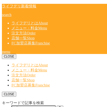
ライフデリ新着情報
search
ライフデリとは
About
メニュー・料金
Menu
注文方法
Order
店舗一覧
Shop
FC加盟店募集
Franchise
menu
CLOSE
ライフデリとは
About
メニュー・料金
Menu
注文方法
Order
店舗一覧
Shop
FC加盟店募集
Franchise
CLOSE
キーワードで記事を検索