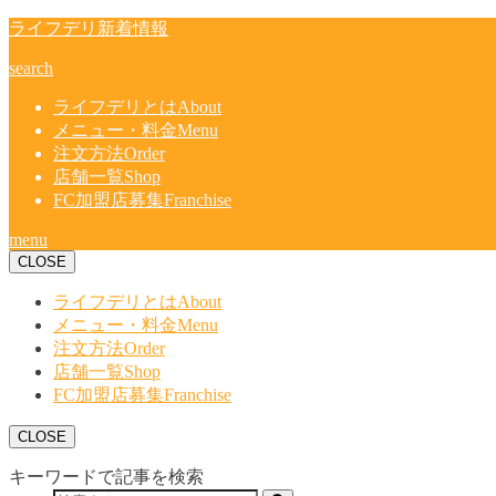
ライフデリ新着情報
search
ライフデリとは
About
メニュー・料金
Menu
注文方法
Order
店舗一覧
Shop
FC加盟店募集
Franchise
menu
CLOSE
ライフデリとは
About
メニュー・料金
Menu
注文方法
Order
店舗一覧
Shop
FC加盟店募集
Franchise
CLOSE
キーワードで記事を検索