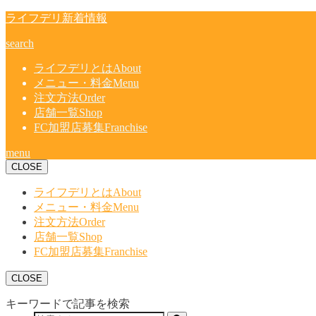
ライフデリ新着情報
search
ライフデリとは
About
メニュー・料金
Menu
注文方法
Order
店舗一覧
Shop
FC加盟店募集
Franchise
menu
CLOSE
ライフデリとは
About
メニュー・料金
Menu
注文方法
Order
店舗一覧
Shop
FC加盟店募集
Franchise
CLOSE
キーワードで記事を検索