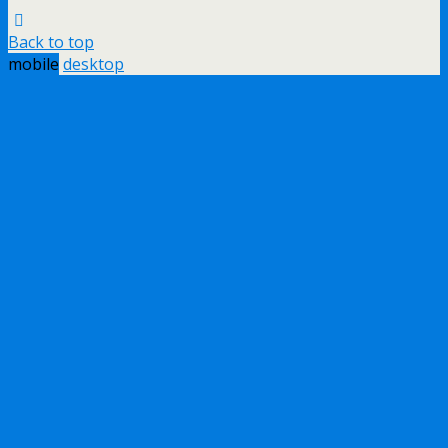
Back to top
mobile
desktop