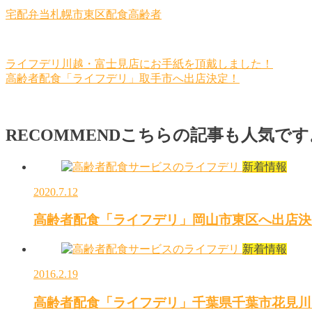
宅配
弁当
札幌市東区
配食
高齢者
ライフデリ川越・富士見店にお手紙を頂戴しました！
高齢者配食「ライフデリ」取手市へ出店決定！
RECOMMEND
こちらの記事も人気です
新着情報
2020.7.12
高齢者配食「ライフデリ」岡山市東区へ出店決
新着情報
2016.2.19
高齢者配食「ライフデリ」千葉県千葉市花見川