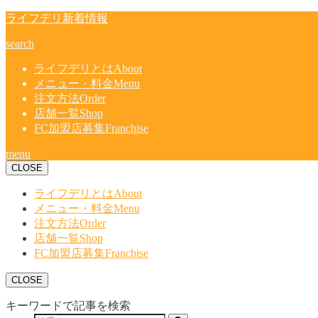
ライフデリ新着情報
search
ライフデリとは
About
メニュー・料金
Menu
注文方法
Order
店舗一覧
Shop
FC加盟店募集
Franchise
menu
CLOSE
ライフデリとは
About
メニュー・料金
Menu
注文方法
Order
店舗一覧
Shop
FC加盟店募集
Franchise
CLOSE
キーワードで記事を検索