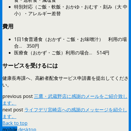
食・透析食・減塩食
特別対応（ご飯・軟飯・おかゆ・おむす・刻み（大 中
小）・アレルギー差替
費用
1日1食普通食（おかず・ご飯・お味噌汁） 利用の場
合… 350円
医療食（おかず・ご飯）利用の場合… 514円
サービスを受けるには
健康長寿課へ、高齢者配食サービス申請書を提出してくださ
い。
previous post
三鷹・武蔵野店に感謝のメールをご紹介致し
ます。
next post
ライフデリ宮崎店への感謝のメッセージを紹介し
ます。
Back to top
mobile
desktop