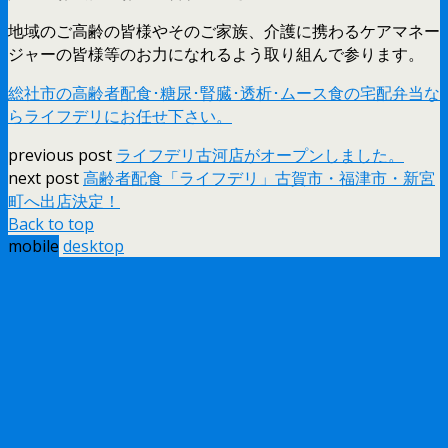
地域のご高齢の皆様やそのご家族、介護に携わるケアマネー
ジャーの皆様等のお力になれるよう取り組んで参ります。
総社市の高齢者配食･糖尿･腎臓･透析･ムース食の宅配弁当な
らライフデリにお任せ下さい。
previous post
ライフデリ古河店がオープンしました。
next post
高齢者配食「ライフデリ」古賀市・福津市・新宮
町へ出店決定！
Back to top
mobile
desktop