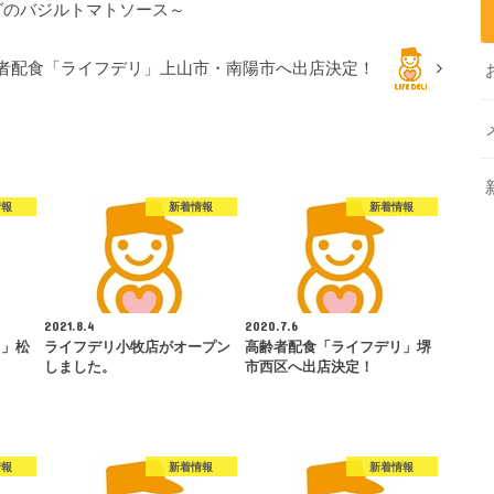
グのバジルトマトソース～
者配食「ライフデリ」上山市・南陽市へ出店決定！
情報
新着情報
新着情報
2021.8.4
2020.7.6
リ」松
ライフデリ小牧店がオープン
高齢者配食「ライフデリ」堺
しました。
市西区へ出店決定！
情報
新着情報
新着情報