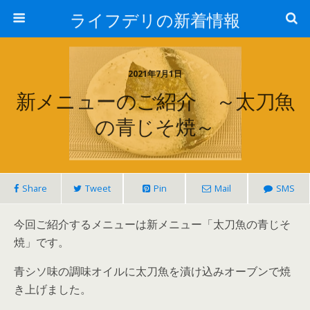
ライフデリの新着情報
2021年7月1日
新メニューのご紹介 ～太刀魚
の青じそ焼～
Share
Tweet
Pin
Mail
SMS
今回ご紹介するメニューは新メニュー「太刀魚の青じそ
焼」です。
青シソ味の調味オイルに太刀魚を漬け込みオーブンで焼
き上げました。