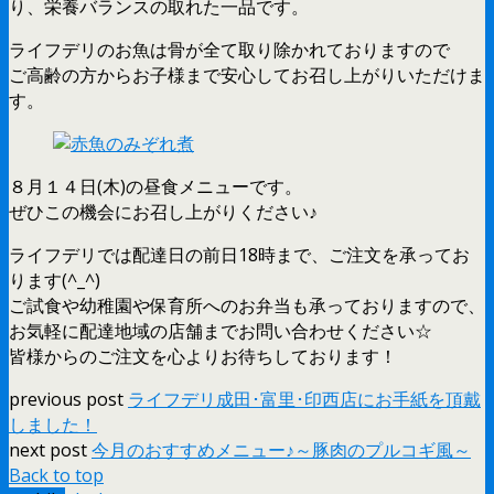
り、栄養バランスの取れた一品です。
ライフデリのお魚は骨が全て取り除かれておりますので
ご高齢の方からお子様まで安心してお召し上がりいただけま
す。
８月１４日(木)の昼食メニューです。
ぜひこの機会にお召し上がりください♪
ライフデリでは配達日の前日18時まで、ご注文を承ってお
ります(^_^)
ご試食や幼稚園や保育所へのお弁当も承っておりますので、
お気軽に配達地域の店舗までお問い合わせください☆
皆様からのご注文を心よりお待ちしております！
previous post
ライフデリ成田･富里･印西店にお手紙を頂戴
しました！
next post
今月のおすすめメニュー♪～豚肉のプルコギ風～
Back to top