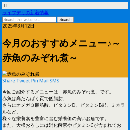
ライフデリの新着情報
2025年8月12日
今月のおすすめメニュー♪～
赤魚のみぞれ煮～
Share
Tweet
Pin
Mail
SMS
今回ご紹介するメニューは「赤魚のみぞれ煮」です。
赤魚は高たんぱく質で低脂肪、
さらにオメガ３脂肪酸、ビタミンD、ビタミンB郡、ミネラ
ルなど、
様々な栄養素を豊富に含む栄養価の高いお魚です。
また、大根おろしには消化酵素やビタミンCが含まれてお