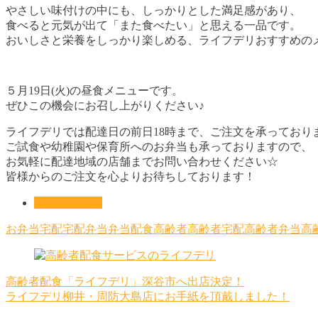
やさしい味付けの中にも、しっかりとした満足感があり、
食べると元気が出て「また食べたい」と思える一品です。
おいしさと栄養をしっかり楽しめる、ライフデリおすすめの
５月19日(火)の昼食メニューです。
ぜひこの機会にお召し上がりください♪
ライフデリでは配達日の前日18時まで、ご注文を承っております
ご試食や幼稚園や保育所へのお弁当も承っておりますので、
お気軽に配達地域の店舗までお問い合わせください☆
皆様からのご注文を心よりお待ちしております！
メニュー情報
お弁当
宅配
宅配弁当
弁当
配食
高齢者
高齢者宅配
高齢者弁当
高
高齢者配食「ライフデリ」深谷市へ出店決定！
ライフデリ柳井・周防大島店にお手紙を頂戴しました！