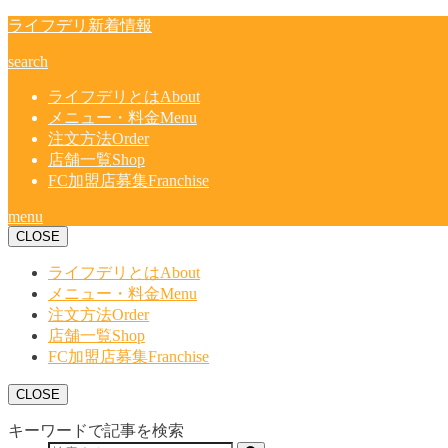
ライフデリ新着情報
search
ライフデリとは
About
メニュー・料金
Menu
注文方法
Order
店舗一覧
Shop
FC加盟店募集
Franchise
menu
CLOSE
ライフデリとは
About
メニュー・料金
Menu
注文方法
Order
店舗一覧
Shop
FC加盟店募集
Franchise
CLOSE
キーワードで記事を検索