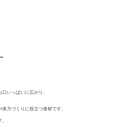
～
、
お口いっぱいに広がり、
や体力づくりに役立つ食材です。
す。