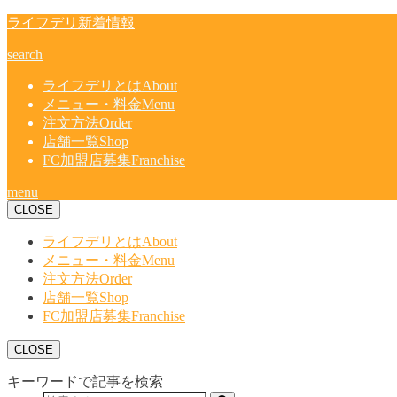
ライフデリ新着情報
search
ライフデリとは
About
メニュー・料金
Menu
注文方法
Order
店舗一覧
Shop
FC加盟店募集
Franchise
menu
CLOSE
ライフデリとは
About
メニュー・料金
Menu
注文方法
Order
店舗一覧
Shop
FC加盟店募集
Franchise
CLOSE
キーワードで記事を検索