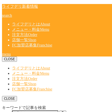
ライフデリ新着情報
search
ライフデリとは
About
メニュー・料金
Menu
注文方法
Order
店舗一覧
Shop
FC加盟店募集
Franchise
menu
CLOSE
ライフデリとは
About
メニュー・料金
Menu
注文方法
Order
店舗一覧
Shop
FC加盟店募集
Franchise
CLOSE
キーワードで記事を検索