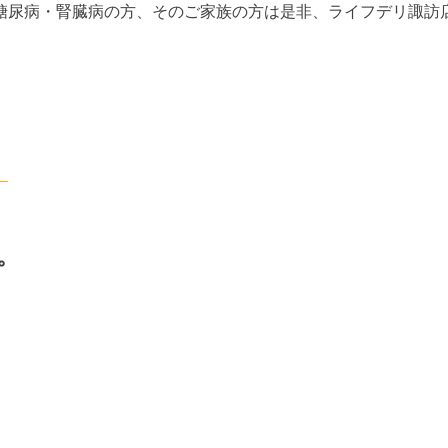
、糖尿病・腎臓病の方、そのご家族の方は是非、ライフデリ諏訪
。
。