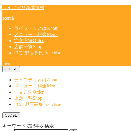
ライフデリ新着情報
search
ライフデリとは
About
メニュー・料金
Menu
注文方法
Order
店舗一覧
Shop
FC加盟店募集
Franchise
menu
CLOSE
ライフデリとは
About
メニュー・料金
Menu
注文方法
Order
店舗一覧
Shop
FC加盟店募集
Franchise
CLOSE
キーワードで記事を検索